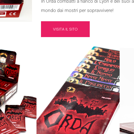
In Orda combatti a fianco di Lyon e dei suoi am
mondo dai mostri per sopravvivere!
VISITA IL SITO