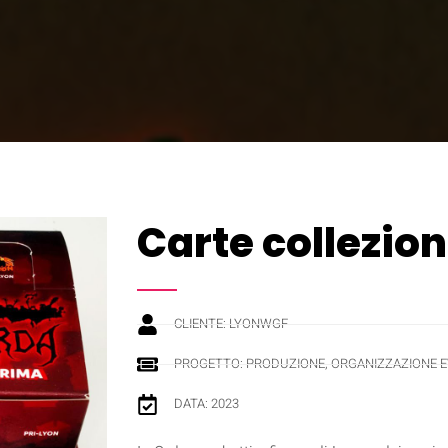
Carte collezion
CLIENTE: LYONWGF
PROGETTO: PRODUZIONE, ORGANIZZAZIONE E
DATA: 2023