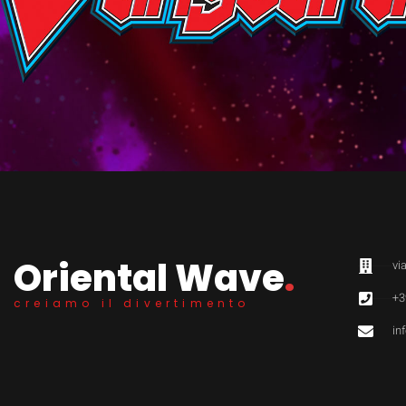
Oriental Wave
.
vi
+3
creiamo il divertimento
in